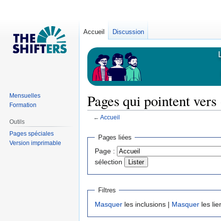
Accueil
Discussion
Pages qui pointent vers
Mensuelles
Formation
←
Accueil
Outils
Sauter
Sauter
Pages spéciales
Pages liées
Version imprimable
à
à
Page :
la
la
sélection
navigation
recherche
Filtres
Masquer
les inclusions |
Masquer
les lie