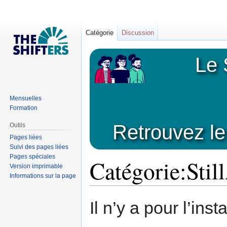
Catégorie
Discussion
Le 
Mensuelles
Formation
Retrouvez le
Outils
Pages liées
Suivi des pages liées
Pages spéciales
Catégorie:Stil
Version imprimable
Informations sur la page
Sauter
Sauter
Il n’y a pour l’ins
à
à
la
la