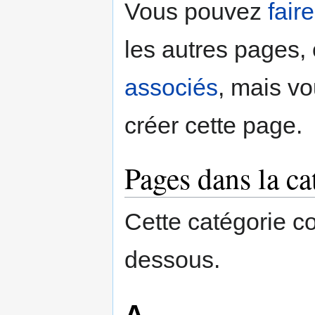
Vous pouvez
fair
navigation
recherche
les autres pages,
associés
, mais v
créer cette page.
Pages dans la ca
Cette catégorie c
dessous.
A