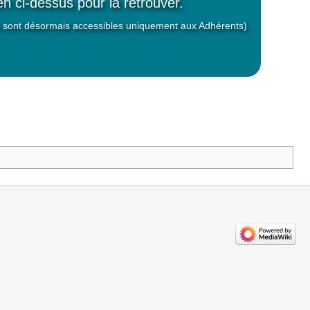
ien ci-dessus pour la retrouver.
es sont désormais accessibles uniquement aux Adhérents)