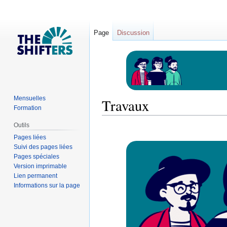
Page
Discussion
Mensuelles
Travaux
Formation
Outils
Pages liées
Sauter
Sauter
Suivi des pages liées
à
à
Pages spéciales
Version imprimable
la
la
Lien permanent
navigation
recherche
Informations sur la page