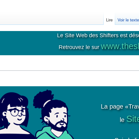
Lire
Voir le text
Le Site Web des Shifters est dés
www.thesh
Retrouvez le sur
La page «Trav
Sit
le